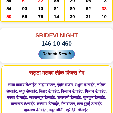
54
61
22
85
20
06
13
54
90
10
81
89
62
38
50
56
76
14
30
31
10
SRIDEVI NIGHT
146-10-460
Refresh Result
सट्टा मटका लीक फिक्स गेम
समय बाजार डे/नाईट, टाइम बाजार, इंदौर बाजार, मथुरा डे/नाईट, ललित
डे/नाईट, मधुर डे/नाईट, बिहार डे/नाईट, किसान डे/नाईट, मिलान डे/नाईट,
एकता डे/नाईट, महाराजपुर डे/नाईट, राजधानी डे/नाईट, कुमकुम डे/नाईट,
तानाशाह डे/नाईट, कल्याण डे/नाईट, मैन बाजार, तारा मुंबई डे/नाईट,
बूथनाथ डे/नाईट, मधुर मॉर्निंग, श्रीदेवी डे/नाईट,