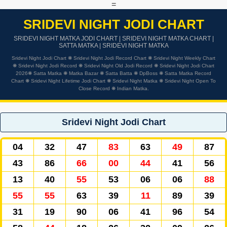
=
SRIDEVI NIGHT JODI CHART
SRIDEVI NIGHT MATKA JODI CHART | SRIDEVI NIGHT MATKA CHART |
SATTA MATKA | SRIDEVI NIGHT MATKA
Sridevi Night Jodi Chart ❋ Sridevi Night Jodi Record Chart ❋ Sridevi Night Weekly Chart
❋ Sridevi Night Jodi Record ❋ Sridevi Night Old Jodi Record ❋ Sridevi Night Jodi Chart
2026❋ Satta Matka ❋ Matka Bazar ❋ Satta Batta ❋ DpBoss ❋ Satta Matka Record
Chart ❋ Sridevi Night Lifetime Jodi Chart ❋ Sridevi Night Matka ❋ Sridevi Night Open To
Close Record ❋ Indian Matka.
Sridevi Night Jodi Chart
04
32
47
83
63
49
87
43
86
66
00
44
41
56
13
40
55
53
06
06
88
55
55
63
39
11
89
39
31
19
90
06
41
96
54