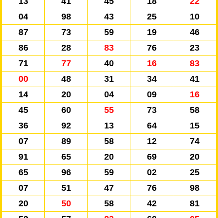
13
41
45
18
22
04
98
43
25
10
87
73
59
19
46
86
28
83
76
23
71
77
40
16
83
00
48
31
34
41
14
20
04
09
16
45
60
55
73
58
36
92
13
64
15
07
89
58
12
74
91
65
20
69
20
65
96
59
02
25
07
51
47
76
98
20
50
58
42
81