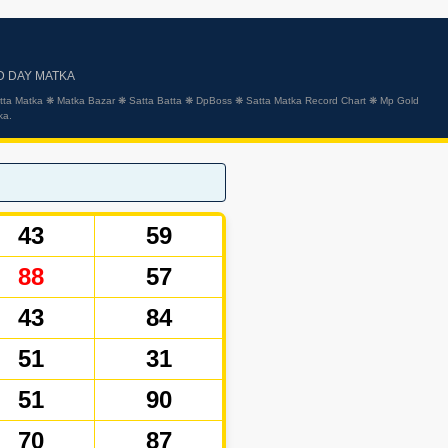
D DAY MATKA
tta Matka ❋ Matka Bazar ❋ Satta Batta ❋ DpBoss ❋ Satta Matka Record Chart ❋ Mp Gold
ka.
43
59
88
57
43
84
51
31
51
90
70
87