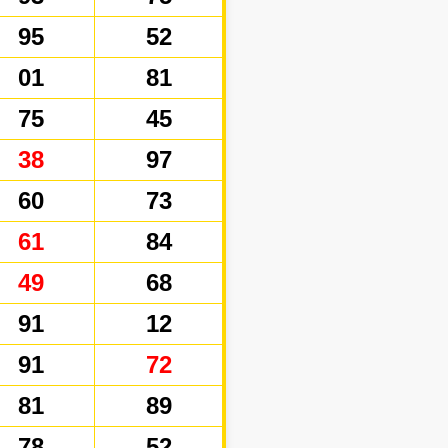
95
52
01
81
75
45
38
97
60
73
61
84
49
68
91
12
91
72
81
89
78
52