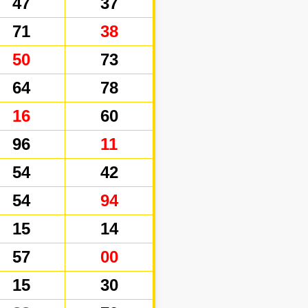
47
37
71
38
50
73
64
78
16
60
96
11
54
42
54
94
15
14
57
00
15
30