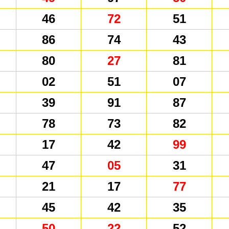
46
72
51
86
74
43
80
27
81
02
51
07
39
91
87
78
73
82
17
42
99
47
05
31
21
17
77
45
42
35
50
22
52