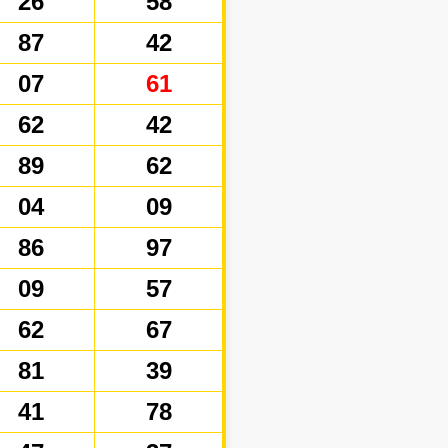
26
58
87
42
07
61
62
42
89
62
04
09
86
97
09
57
62
67
81
39
41
78