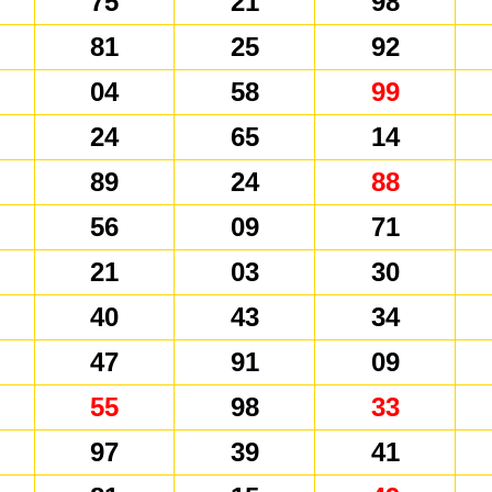
75
21
98
81
25
92
04
58
99
24
65
14
89
24
88
56
09
71
21
03
30
40
43
34
47
91
09
55
98
33
97
39
41