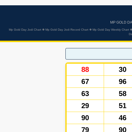
MP GOLD DA
Mp Gold Day Jodi Chart ❋ Mp Gold Day Jodi Record Chart ❋ Mp Gold Day Weekly Chart 
Da
88
30
67
96
63
58
29
51
90
46
79
90