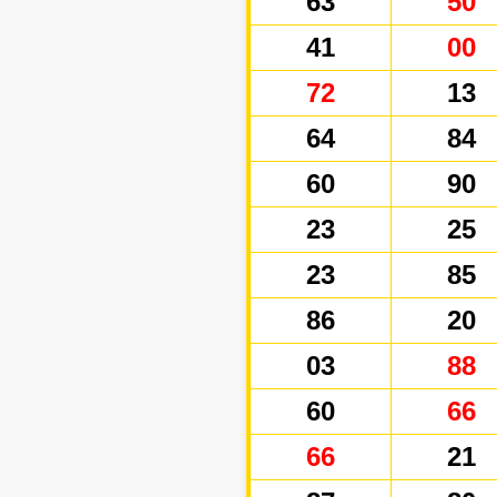
63
50
41
00
72
13
64
84
60
90
23
25
23
85
86
20
03
88
60
66
66
21