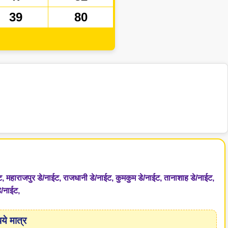
39
80
, महाराजपुर डे/नाईट, राजधानी डे/नाईट, कुमकुम डे/नाईट, तानाशाह डे/नाईट,
े/नाईट,
ये मात्र