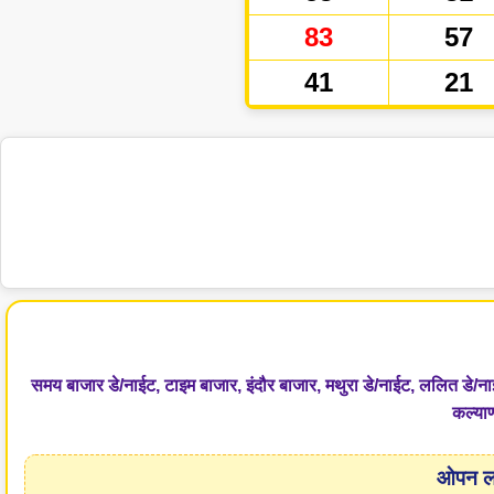
83
57
41
21
समय बाजार डे/नाईट, टाइम बाजार, इंदौर बाजार, मथुरा डे/नाईट, ललित डे/ना
कल्याण
ओपन लाइ