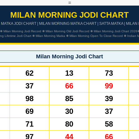
=
MILAN MORNING JODI CHART
MATKA JODI CHART | MILAN MORNING MATKA CHART | SATTA MATKA | MILA
t ❋ Milan Morning Jodi Record ❋ Milan Morning Old Jodi Record ❋ Milan Morning Jodi Chart 20
ng Lifetime Jodi Chart ❋ Milan Morning Matka ❋ Milan Morning Open To Close Record ❋ Indian 
Milan Morning Jodi Chart
62
13
73
37
66
99
98
85
39
69
30
37
71
80
58
97
44
66