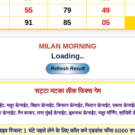
55
79
49
91
85
05
MILAN MORNING
Loading..
Refresh Result
सट्टा मटका लीक फिक्स गेम
ईट, मधुर डे/नाईट, बिहार डे/नाईट, किसान डे/नाईट, मिलान डे/नाईट, एकता डे/नाईट
 डे/नाईट, मैन बाजार, तारा मुंबई डे/नाईट, बूथनाथ डे/नाईट, मधुर मॉर्निंग, श्रीदेवी ड
व रिजल्ट 1 घंटे पहले लेने के लिए कॉल करे एडवांस फीस 6000 रुप